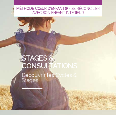
MÉTHODE CŒUR D’ENFANT®
- SE RÉCONCILIER
AVEC SON ENFANT INTERIEUR
STAGES &
CONSULTATIONS
Découvrir les Cycles &
Stages